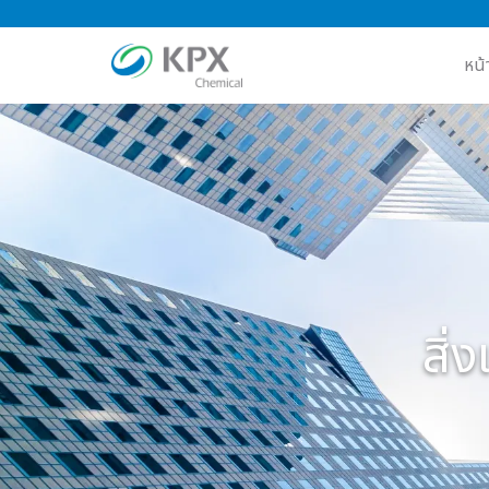
ข้าม
ไป
หน้
ยัง
เนื้อหา
สิ